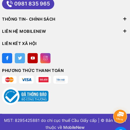
0981 835 965
THÔNG TIN- CHÍNH SÁCH
LIÊN HỆ MOBILENEW
LIÊN KẾT XÃ HỘI
PHƯƠNG THỨC THANH TOÁN
MST: 8295425881 do chi cục thuế Cầu Giấy cấp | © Bản quyền
thuộc về
MobileNew