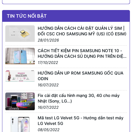
TIN TỨC NỔI BẬT
HƯỚNG DẪN CÁCH CÀI ĐẶT QUẢN LÝ SIM |
ĐỔI CSC CHO SAMSUNG MỸ (US) (CÓ ESIM)
28/01/2026
CÁCH TIẾT KIỆM PIN SAMSUNG NOTE 10 -
HƯỚNG DẪN CÁCH SỦ DỤNG PIN TRÊN ĐIỆN
THOẠI SMARTPHONE GALAXY KHÁC
17/10/2022
HƯỚNG DẪN UP ROM SAMSUNG GỐC QUA
ODIN
16/07/2022
Fix cài đặt cấu hình mạng 3G, 4G cho máy
Nhật (Sony, LG...)
16/07/2022
Mã test LG Velvet 5G - Hướng dẫn test máy
LG Velvet 5G
08/05/2022